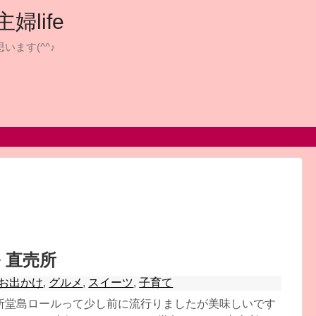
life
います(^^♪
 直売所
お出かけ
,
グルメ
,
スイーツ
,
子育て
所堂島ロールって少し前に流行りましたが美味しいです