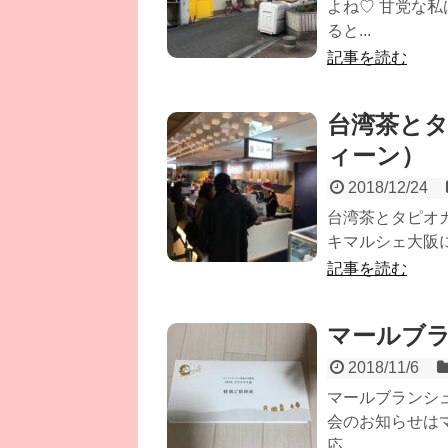
よね♡ 甘党な
ると...
記事を読む
台湾茶とタ
ィーン）
2018/12/24
台湾茶とタピオカ
キマルシェ大阪に
記事を読む
マールブラ
2018/11/6
マールブランシ
会のお知らせは
応...