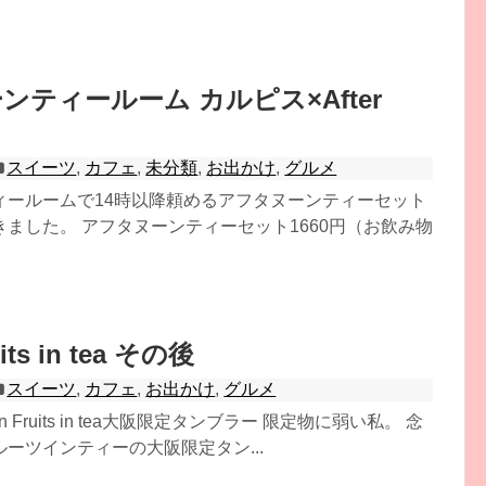
ンティールーム カルピス×After
スイーツ
,
カフェ
,
未分類
,
お出かけ
,
グルメ
ィールームで14時以降頼めるアフタヌーンティーセット
ました。 アフタヌーンティーセット1660円（お飲み物
uits in tea その後
スイーツ
,
カフェ
,
お出かけ
,
グルメ
on Fruits in tea大阪限定タンブラー 限定物に弱い私。 念
ーツインティーの大阪限定タン...