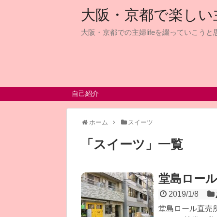
大阪・京都で楽しい主婦
大阪・京都での主婦lifeを綴っていこうと思
自己紹介
ホーム
スイーツ
「
スイーツ
」
一覧
堂島ロール
2019/1/8
堂島ロール直売