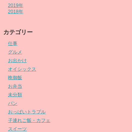
2019年
2018年
カテゴリー
仕事
グルメ
お出かけ
オイシックス
晩御飯
お弁当
未分類
パン
おっぱいトラブル
子連れご飯・カフェ
スイーツ