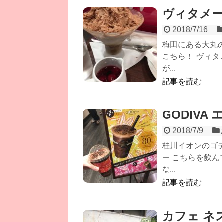
ヴィタメー
2018/7/16
梅田にある大丸
こちら！ ヴィタ
が...
記事を読む
GODIV
2018/7/9
桂川イオンのゴ
ー こちらを飲
な...
記事を読む
カフェ ネ