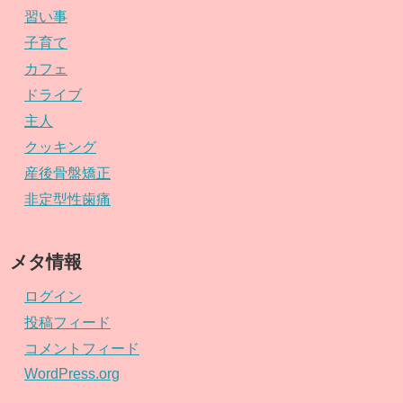
習い事
子育て
カフェ
ドライブ
主人
クッキング
産後骨盤矯正
非定型性歯痛
メタ情報
ログイン
投稿フィード
コメントフィード
WordPress.org