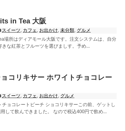
uits in Tea 大阪
スイーツ
,
カフェ
,
お出かけ
,
未分類
,
グルメ
its in Tea場所はディアモール大阪です。注文システムは、自分
きな紅茶とフルーツを選びましす。予め...
A ショコリキサー ホワイトチョコレー
スイーツ
,
カフェ
,
お出かけ
,
グルメ
ワイトチョコレートピーチ ショコリキサーこの前、ゲットし
利用して飲んできました。 なので税込400円で飲め...