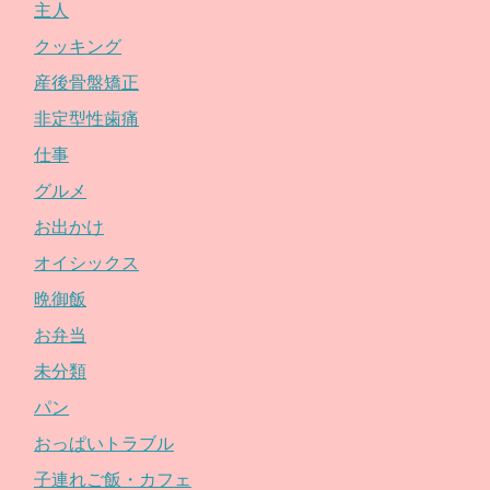
主人
クッキング
産後骨盤矯正
非定型性歯痛
仕事
グルメ
お出かけ
オイシックス
晩御飯
お弁当
未分類
パン
おっぱいトラブル
子連れご飯・カフェ