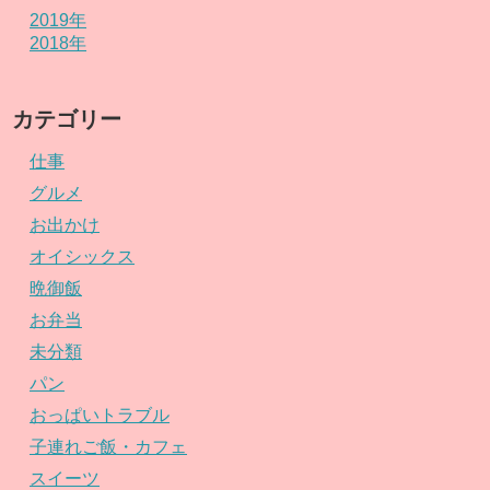
2019年
2018年
カテゴリー
仕事
グルメ
お出かけ
オイシックス
晩御飯
お弁当
未分類
パン
おっぱいトラブル
子連れご飯・カフェ
スイーツ