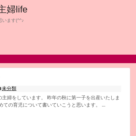
life
います(^^♪
て
未分類
の主婦をしています。 昨年の秋に第一子を出産いたしま
めての育児について書いていこうと思います。 ...