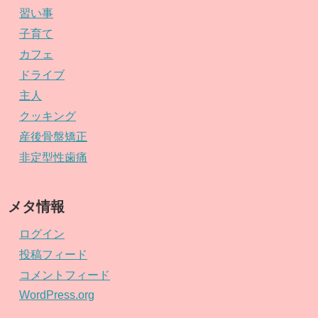
習い事
子育て
カフェ
ドライブ
主人
クッキング
産後骨盤矯正
非定型性歯痛
メタ情報
ログイン
投稿フィード
コメントフィード
WordPress.org