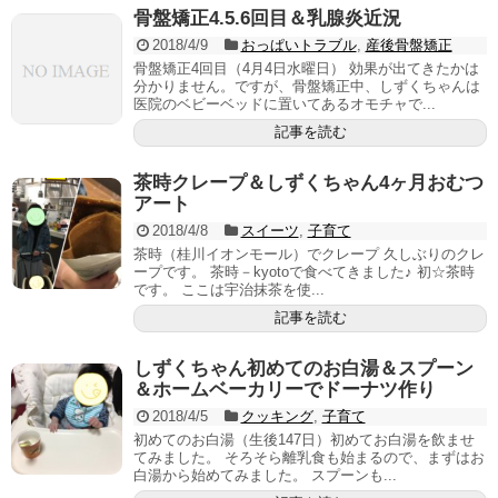
骨盤矯正4.5.6回目＆乳腺炎近況
2018/4/9
おっぱいトラブル
,
産後骨盤矯正
骨盤矯正4回目（4月4日水曜日） 効果が出てきたかは
分かりません。ですが、骨盤矯正中、しずくちゃんは
医院のベビーベッドに置いてあるオモチャで...
記事を読む
茶時クレープ＆しずくちゃん4ヶ月おむつ
アート
2018/4/8
スイーツ
,
子育て
茶時（桂川イオンモール）でクレープ 久しぶりのクレ
ープです。 茶時－kyotoで食べてきました♪ 初☆茶時
です。 ここは宇治抹茶を使...
記事を読む
しずくちゃん初めてのお白湯＆スプーン
＆ホームベーカリーでドーナツ作り
2018/4/5
クッキング
,
子育て
初めてのお白湯（生後147日）初めてお白湯を飲ませ
てみました。 そろそら離乳食も始まるので、まずはお
白湯から始めてみました。 スプーンも...