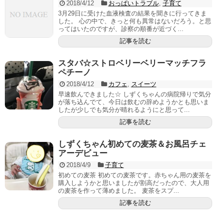
2018/4/12
おっぱいトラブル
,
子育て
3月29日に受けた血液検査の結果を聞きに行ってきま
した。 心の中で、きっと何も異常はないだろう。と思
ってはいたのですが、診察の順番が近づく...
記事を読む
スタバ☆ストロベリーベリーマッチフラ
ペチーノ
2018/4/12
カフェ
,
スイーツ
早速飲んできました☆ しずくちゃんの病院帰りで気分
が落ち込んでて、今日は飲むの辞めようかとも思いま
したが少しでも気分が晴れるようにと思って...
記事を読む
しずくちゃん初めての麦茶＆お風呂チェ
アーデビュー
2018/4/9
子育て
初めての麦茶 初めての麦茶です。赤ちゃん用の麦茶を
購入しようかと思いましたが割高だったので、大人用
の麦茶を作って薄めました。 麦茶をスプ...
記事を読む