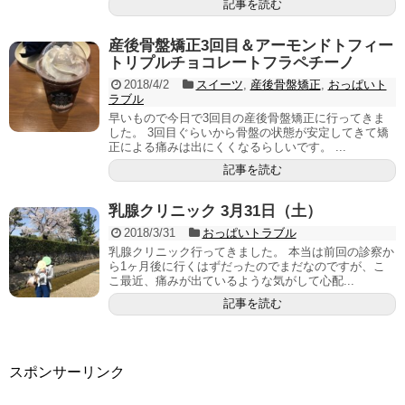
記事を読む
産後骨盤矯正3回目＆アーモンドトフィー
トリプルチョコレートフラペチーノ
2018/4/2
スイーツ
,
産後骨盤矯正
,
おっぱいト
ラブル
早いもので今日で3回目の産後骨盤矯正に行ってきま
した。 3回目ぐらいから骨盤の状態が安定してきて矯
正による痛みは出にくくなるらしいです。 ...
記事を読む
乳腺クリニック 3月31日（土）
2018/3/31
おっぱいトラブル
乳腺クリニック行ってきました。 本当は前回の診察か
ら1ヶ月後に行くはずだったのでまだなのですが、こ
こ最近、痛みが出ているような気がして心配...
記事を読む
スポンサーリンク