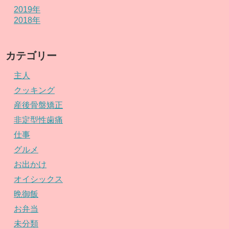
2019年
2018年
カテゴリー
主人
クッキング
産後骨盤矯正
非定型性歯痛
仕事
グルメ
お出かけ
オイシックス
晩御飯
お弁当
未分類