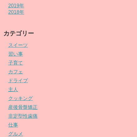
2019年
2018年
カテゴリー
スイーツ
習い事
子育て
カフェ
ドライブ
主人
クッキング
産後骨盤矯正
非定型性歯痛
仕事
グルメ