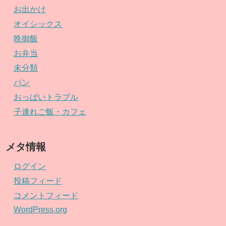
お出かけ
オイシックス
晩御飯
お弁当
未分類
パン
おっぱいトラブル
子連れご飯・カフェ
メタ情報
ログイン
投稿フィード
コメントフィード
WordPress.org