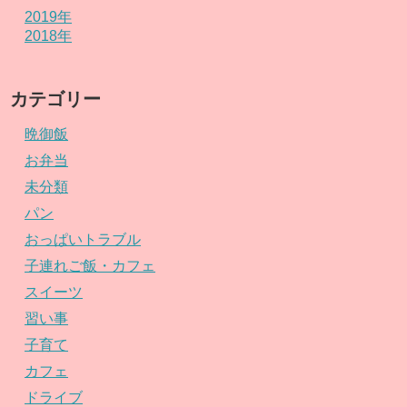
2019年
2018年
カテゴリー
晩御飯
お弁当
未分類
パン
おっぱいトラブル
子連れご飯・カフェ
スイーツ
習い事
子育て
カフェ
ドライブ