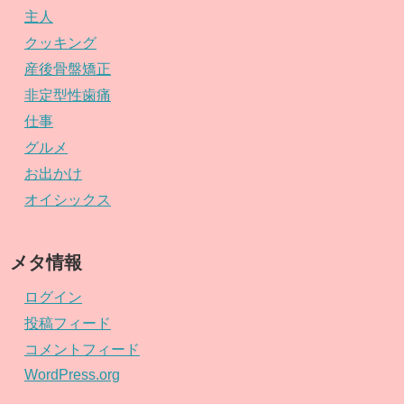
主人
クッキング
産後骨盤矯正
非定型性歯痛
仕事
グルメ
お出かけ
オイシックス
メタ情報
ログイン
投稿フィード
コメントフィード
WordPress.org