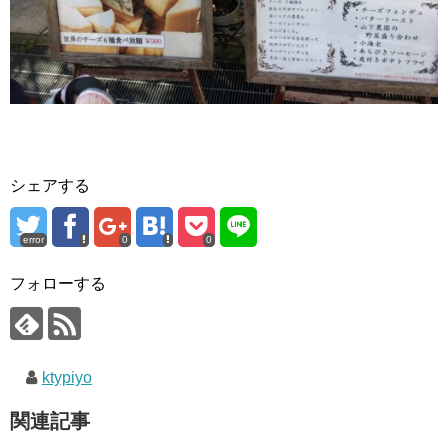
シェアする
error
0
0
フォローする
ktypiyo
関連記事