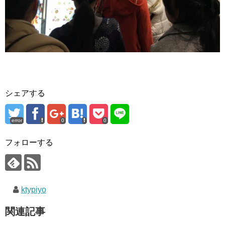
シェアする
error
0
0
フォローする
ktypiyo
関連記事